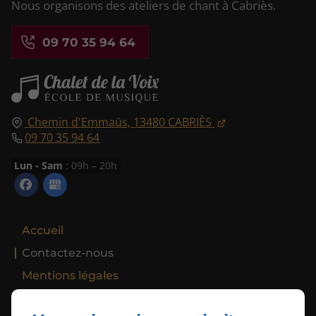
Nous organisons des ateliers de chant à Cabriès.
09 70 35 94 64
Chemin d'Emmaüs,
13480
CABRIÈS
09 70 35 94 64
Lun - Sam
: 09h – 20h
Accueil
Contactez-nous
Mentions légales
Plan du site